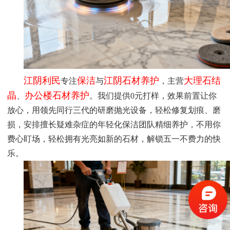
江阴利民
保洁
江阴石材养护
大理石结
专注
与
，主营
晶
办公楼石材养护
、
。我们提供
0元打样，效果前置让你
放心，用领先同行三代的研磨抛光设备，轻松修复划痕、磨
损，安排擅长疑难杂症的年轻化保洁团队精细养护，不用你
费心盯场，轻松拥有光亮如新的石材，解锁五一不费力的快
乐。